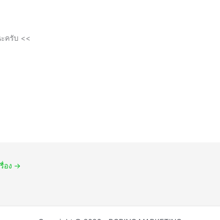
นนะครับ <<
รื่อง
→