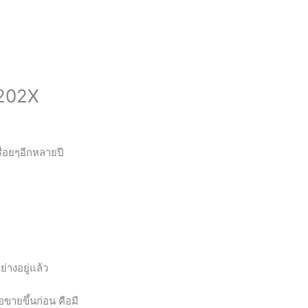
 202X
ื่อยๆอีกหลายปี
างอยู่แล้ว
อขายขึ้นก่อน คือมี