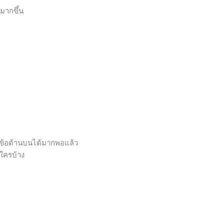
้มากขึ้น
กข้อด้านบนได้มากพอแล้ว
นใครบ้าง